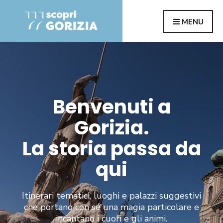
MENU
Benvenuti a
Gorizia.
La storia passa da
qui
Itinerari tematici, luoghi e palazzi suggestivi
che portano con sé una magia particolare e
incantano i cuori e gli animi.