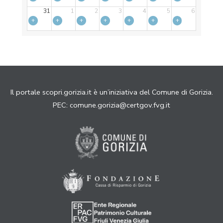
31
1
2
3
4
5
6
+
+
+
+
+
+
+
Il portale scopri.gorizia.it è un’iniziativa del Comune di Gorizia.
PEC:
comune.gorizia@certgov.fvg.it