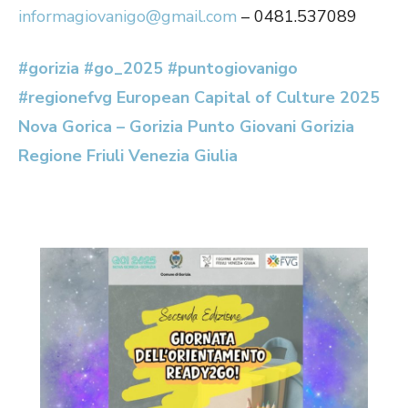
informagiovanigo@gmail.com
– 0481.537089
#gorizia
#go_2025
#puntogiovanigo
#regionefvg
European Capital of Culture 2025
Nova Gorica – Gorizia
Punto Giovani Gorizia
Regione Friuli Venezia Giulia