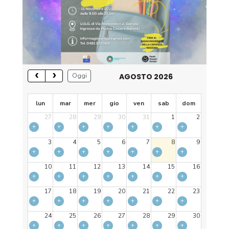
AGOSTO 2026
Oggi
lun
mar
mer
gio
ven
sab
dom
27
28
29
30
31
1
2
+
+
+
+
+
+
+
3
4
5
6
7
8
9
+
+
+
+
+
+
+
10
11
12
13
14
15
16
+
+
+
+
+
+
+
17
18
19
20
21
22
23
+
+
+
+
+
+
+
24
25
26
27
28
29
30
+
+
+
+
+
+
+