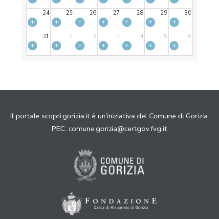
24
25
26
27
28
29
30
+
+
+
+
+
+
+
31
1
2
3
4
5
6
+
+
+
+
+
+
+
Il portale scopri.gorizia.it è un’iniziativa del Comune di Gorizia.
PEC:
comune.gorizia@certgov.fvg.it