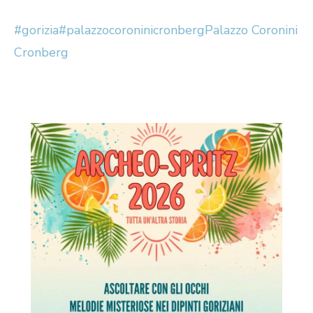
#gorizia
#palazzocoroninicronberg
Palazzo Coronini
Cronberg