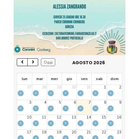
AGOSTO 2026
Oggi
lun
mar
mer
gio
ven
sab
dom
27
28
29
30
31
1
2
+
+
+
+
+
+
+
3
4
5
6
7
8
9
+
+
+
+
+
+
+
10
11
12
13
14
15
16
+
+
+
+
+
+
+
17
18
19
20
21
22
23
+
+
+
+
+
+
+