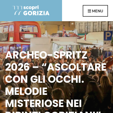
Search
Skip
MENU
for:
to
content
ARCHEO-SPRITZ
2026 – “ASCOLTARE
CON GLI OCCHI.
MELODIE
MISTERIOSE NEI