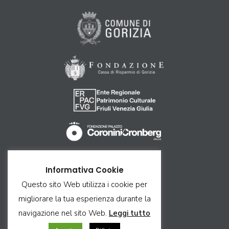
Come arrivare
Informativa Cookie
Ricettività
Questo sito Web utilizza i cookie per
Contatti
migliorare la tua esperienza durante la
Privacy & Cookie
navigazione nel sito Web.
Leggi tutto
Credits & Copyright