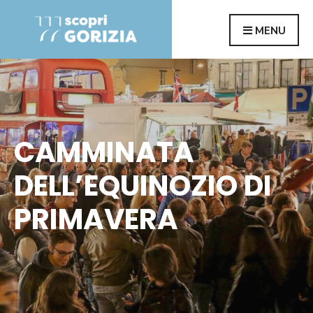
Search
Skip
MENU
for:
to
content
CAMMINATA
DELL’EQUINOZIO DI
PRIMAVERA