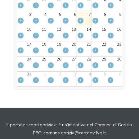
+
+
+
+
+
+
+
3
4
5
6
7
8
9
+
+
+
+
+
+
+
10
11
12
13
14
15
16
+
+
+
+
+
+
+
17
18
19
20
21
22
23
+
+
+
+
+
+
+
24
25
26
27
28
29
30
+
+
+
+
+
+
+
31
1
2
3
4
5
6
+
+
+
+
+
+
+
Il portale scopri.gorizia.it è un’iniziativa del Comune di Gorizia.
PEC:
comune.gorizia@certgov.fvg.it