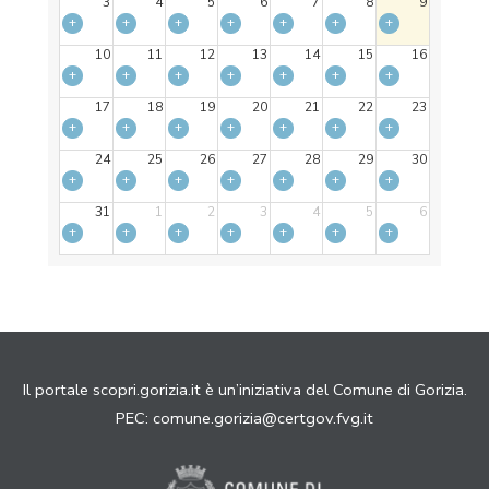
3
4
5
6
7
8
9
+
+
+
+
+
+
+
10
11
12
13
14
15
16
+
+
+
+
+
+
+
17
18
19
20
21
22
23
+
+
+
+
+
+
+
24
25
26
27
28
29
30
+
+
+
+
+
+
+
31
1
2
3
4
5
6
+
+
+
+
+
+
+
Il portale scopri.gorizia.it è un’iniziativa del Comune di Gorizia.
PEC:
comune.gorizia@certgov.fvg.it