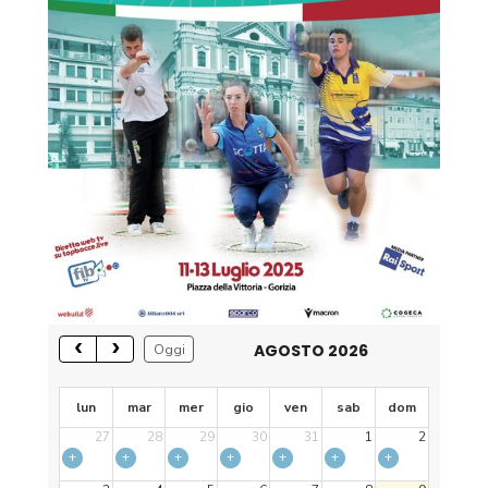
AGOSTO 2026
Oggi
lun
mar
mer
gio
ven
sab
dom
27
28
29
30
31
1
2
+
+
+
+
+
+
+