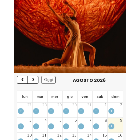
AGOSTO 2026
Oggi
lun
mar
mer
gio
ven
sab
dom
27
28
29
30
31
1
2
+
+
+
+
+
+
+
3
4
5
6
7
8
9
+
+
+
+
+
+
+
10
11
12
13
14
15
16