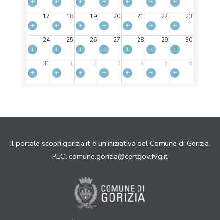
+
+
+
+
+
+
+
17
18
19
20
21
22
23
+
+
+
+
+
+
+
24
25
26
27
28
29
30
+
+
+
+
+
+
+
31
1
2
3
4
5
6
+
+
+
+
+
+
+
Il portale scopri.gorizia.it è un’iniziativa del Comune di Gorizia.
PEC:
comune.gorizia@certgov.fvg.it