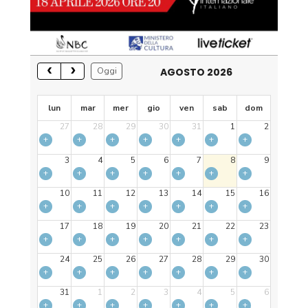
AGOSTO 2026
Oggi
lun
mar
mer
gio
ven
sab
dom
27
28
29
30
31
1
2
+
+
+
+
+
+
+
3
4
5
6
7
8
9
+
+
+
+
+
+
+
10
11
12
13
14
15
16
+
+
+
+
+
+
+
17
18
19
20
21
22
23
+
+
+
+
+
+
+
24
25
26
27
28
29
30
+
+
+
+
+
+
+
31
1
2
3
4
5
6
+
+
+
+
+
+
+