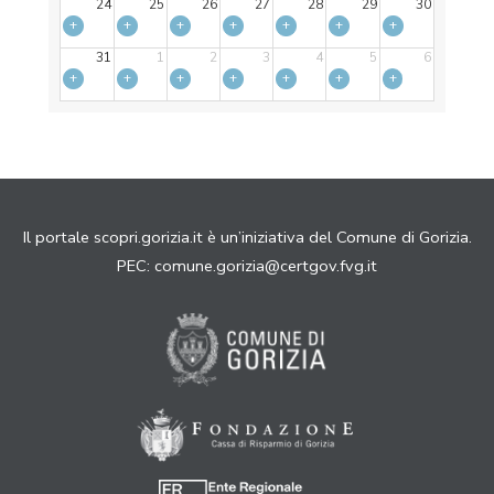
24
25
26
27
28
29
30
+
+
+
+
+
+
+
31
1
2
3
4
5
6
+
+
+
+
+
+
+
Il portale scopri.gorizia.it è un’iniziativa del Comune di Gorizia.
PEC:
comune.gorizia@certgov.fvg.it