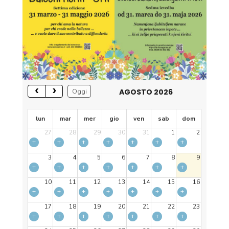
AGOSTO 2026
Oggi
lun
mar
mer
gio
ven
sab
dom
27
28
29
30
31
1
2
+
+
+
+
+
+
+
3
4
5
6
7
8
9
+
+
+
+
+
+
+
10
11
12
13
14
15
16
+
+
+
+
+
+
+
17
18
19
20
21
22
23
+
+
+
+
+
+
+