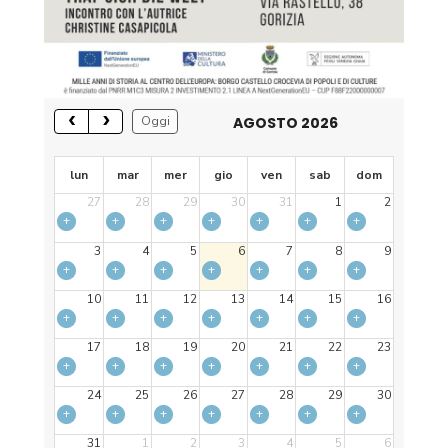
AGOSTO 2026
Oggi
lun
mar
mer
gio
ven
sab
dom
27
28
29
30
31
1
2
+
+
+
+
+
+
+
3
4
5
6
7
8
9
+
+
+
+
+
+
+
10
11
12
13
14
15
16
+
+
+
+
+
+
+
17
18
19
20
21
22
23
+
+
+
+
+
+
+
24
25
26
27
28
29
30
+
+
+
+
+
+
+
31
1
2
3
4
5
6