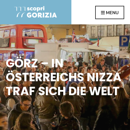
Search
Skip
MENU
for:
to
content
GÖRZ – IN
ÖSTERREICHS NIZZA
TRAF SICH DIE WELT