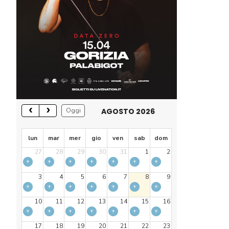
AGOSTO 2026
Oggi
lun
mar
mer
gio
ven
sab
dom
27
28
29
30
31
1
2
+
+
+
+
+
+
+
3
4
5
6
7
8
9
+
+
+
+
+
+
+
10
11
12
13
14
15
16
+
+
+
+
+
+
+
17
18
19
20
21
22
23