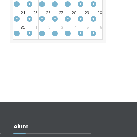
+
+
+
+
+
+
+
24
25
26
27
28
29
30
+
+
+
+
+
+
+
31
1
2
3
4
5
6
+
+
+
+
+
+
+
Aiuto