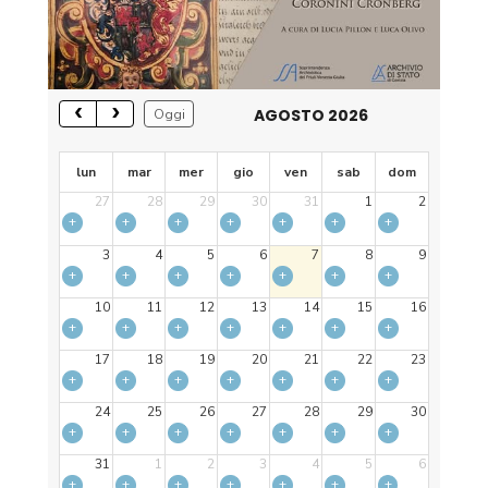
AGOSTO 2026
Oggi
lun
mar
mer
gio
ven
sab
dom
27
28
29
30
31
1
2
+
+
+
+
+
+
+
3
4
5
6
7
8
9
+
+
+
+
+
+
+
10
11
12
13
14
15
16
+
+
+
+
+
+
+
17
18
19
20
21
22
23
+
+
+
+
+
+
+
24
25
26
27
28
29
30
+
+
+
+
+
+
+
31
1
2
3
4
5
6
+
+
+
+
+
+
+