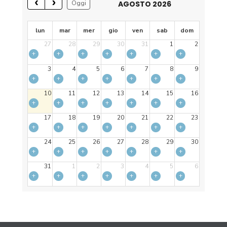
AGOSTO 2026
Oggi
lun
mar
mer
gio
ven
sab
dom
27
28
29
30
31
1
2
+
+
+
+
+
+
+
3
4
5
6
7
8
9
+
+
+
+
+
+
+
10
11
12
13
14
15
16
+
+
+
+
+
+
+
17
18
19
20
21
22
23
+
+
+
+
+
+
+
24
25
26
27
28
29
30
+
+
+
+
+
+
+
31
1
2
3
4
5
6
+
+
+
+
+
+
+