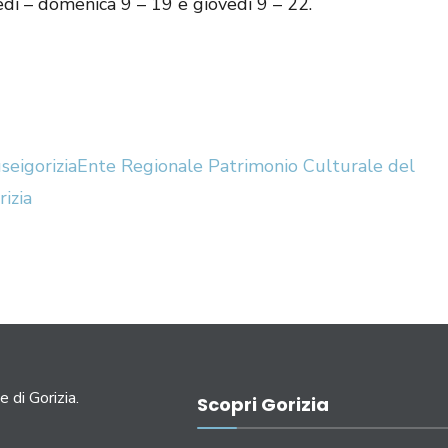
ì – domenica 9 – 19 e giovedì 9 – 22.
eigorizia
Ente Regionale Patrimonio Culturale del
rizia
e di Gorizia.
Scopri Gorizia