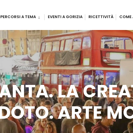
PERCORSI A TEMA
EVENTI A GORIZIA
RICETTIVITÀ
COME 
TANTA. LA CREA
DOTO. ARTE M