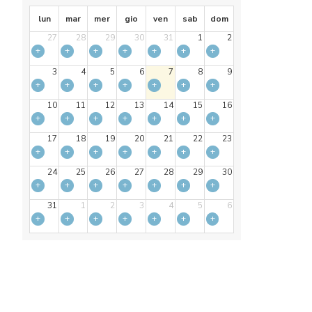
lun
mar
mer
gio
ven
sab
dom
27
28
29
30
31
1
2
+
+
+
+
+
+
+
3
4
5
6
7
8
9
+
+
+
+
+
+
+
10
11
12
13
14
15
16
+
+
+
+
+
+
+
17
18
19
20
21
22
23
+
+
+
+
+
+
+
24
25
26
27
28
29
30
+
+
+
+
+
+
+
31
1
2
3
4
5
6
+
+
+
+
+
+
+