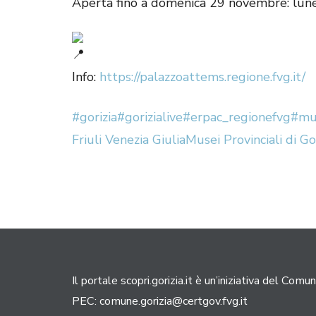
Aperta fino a domenica 29 novembre: luned
Info:
https://palazzoattems.regione.fvg.it/
#gorizia
#gorizialive
#erpac_regionefvg
#mus
Friuli Venezia Giulia
Musei Provinciali di Go
Il portale scopri.gorizia.it è un’iniziativa del Comun
PEC:
comune.gorizia@certgov.fvg.it