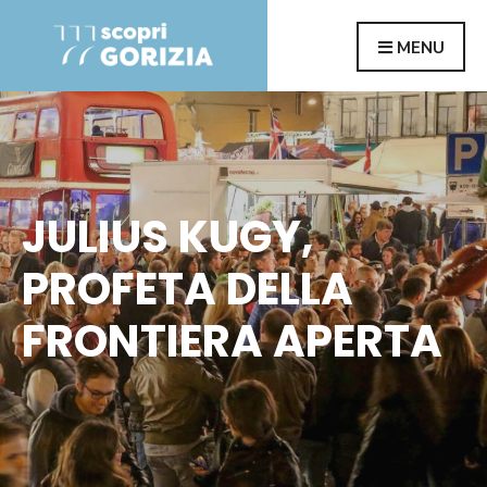
Search
Skip
MENU
for:
to
content
JULIUS KUGY,
PROFETA DELLA
FRONTIERA APERTA