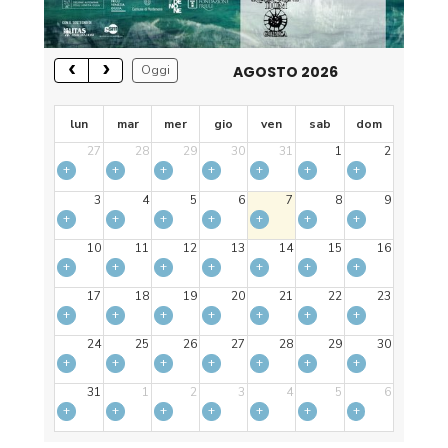
AGOSTO 2026
Oggi
lun
mar
mer
gio
ven
sab
dom
27
28
29
30
31
1
2
+
+
+
+
+
+
+
3
4
5
6
7
8
9
+
+
+
+
+
+
+
10
11
12
13
14
15
16
+
+
+
+
+
+
+
17
18
19
20
21
22
23
+
+
+
+
+
+
+
24
25
26
27
28
29
30
+
+
+
+
+
+
+
31
1
2
3
4
5
6
+
+
+
+
+
+
+