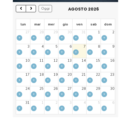
AGOSTO 2026
Oggi
lun
mar
mer
gio
ven
sab
dom
27
28
29
30
31
1
2
+
+
+
+
+
+
+
3
4
5
6
7
8
9
+
+
+
+
+
+
+
10
11
12
13
14
15
16
+
+
+
+
+
+
+
17
18
19
20
21
22
23
+
+
+
+
+
+
+
24
25
26
27
28
29
30
+
+
+
+
+
+
+
31
1
2
3
4
5
6
+
+
+
+
+
+
+