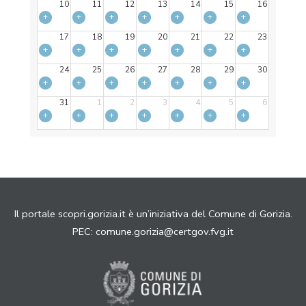
10
11
12
13
14
15
16
+
+
+
+
+
+
+
17
18
19
20
21
22
23
+
+
+
+
+
+
+
24
25
26
27
28
29
30
+
+
+
+
+
+
+
31
1
2
3
4
5
6
+
+
+
+
+
+
+
Il portale scopri.gorizia.it è un’iniziativa del Comune di Gorizia.
PEC:
comune.gorizia@certgov.fvg.it