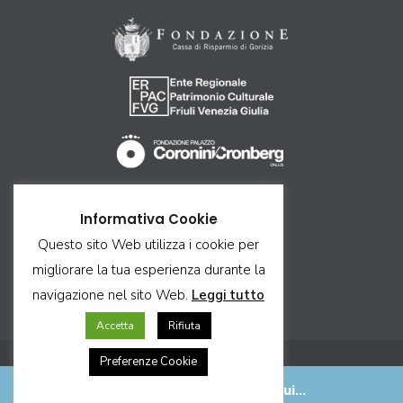
Come arrivare
Informativa Cookie
Ricettività
Questo sito Web utilizza i cookie per
Contatti
migliorare la tua esperienza durante la
Privacy & Cookie
navigazione nel sito Web.
Leggi tutto
Credits & Copyright
Accetta
Rifiuta
Preferenze Cookie
Gorizia, la storia passa da qui...