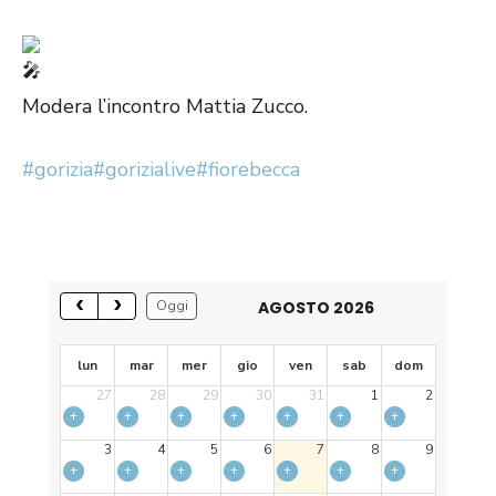
Modera l’incontro Mattia Zucco.
#gorizia
#gorizialive
#fiorebecca
AGOSTO 2026
Oggi
lun
mar
mer
gio
ven
sab
dom
27
28
29
30
31
1
2
+
+
+
+
+
+
+
3
4
5
6
7
8
9
+
+
+
+
+
+
+