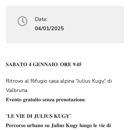
Data:
04/01/2025
𝐒𝐀𝐁𝐀𝐓𝐎 𝟒 𝐆𝐄𝐍𝐍𝐀𝐈𝐎, 𝐎𝐑𝐄 𝟗.𝟒𝟓
Ritrovo al Rifugio casa alpina “Julius Kugy” di
Valbruna.
𝐄𝐯𝐞𝐧𝐭𝐨 𝐠𝐫𝐚𝐭𝐮𝐢𝐭𝐨 𝐬𝐞𝐧𝐳𝐚 𝐩𝐫𝐞𝐧𝐨𝐭𝐚𝐳𝐢𝐨𝐧𝐞.
“𝐋𝐄 𝐕𝐈𝐄 𝐃𝐈 𝐉𝐔𝐋𝐈𝐔𝐒 𝐊𝐔𝐆𝐘”.
𝐏𝐞𝐫𝐜𝐨𝐫𝐬𝐨 𝐮𝐫𝐛𝐚𝐧𝐨 𝐬𝐮 𝐉𝐮𝐥𝐢𝐮𝐬 𝐊𝐮𝐠𝐲 𝐥𝐮𝐧𝐠𝐨 𝐥𝐞 𝐯𝐢𝐞 𝐝𝐢