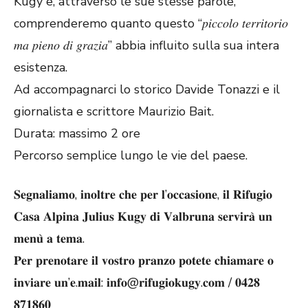
Kugy e, attraverso le sue stesse parole,
comprenderemo quanto questo “𝑝𝑖𝑐𝑐𝑜𝑙𝑜 𝑡𝑒𝑟𝑟𝑖𝑡𝑜𝑟𝑖𝑜
𝑚𝑎 𝑝𝑖𝑒𝑛𝑜 𝑑𝑖 𝑔𝑟𝑎𝑧𝑖𝑎” abbia influito sulla sua intera
esistenza.
Ad accompagnarci lo storico Davide Tonazzi e il
giornalista e scrittore Maurizio Bait.
Durata: massimo 2 ore
Percorso semplice lungo le vie del paese.
𝐒𝐞𝐠𝐧𝐚𝐥𝐢𝐚𝐦𝐨, 𝐢𝐧𝐨𝐥𝐭𝐫𝐞 𝐜𝐡𝐞 𝐩𝐞𝐫 𝐥’𝐨𝐜𝐜𝐚𝐬𝐢𝐨𝐧𝐞, 𝐢𝐥 𝐑𝐢𝐟𝐮𝐠𝐢𝐨
𝐂𝐚𝐬𝐚 𝐀𝐥𝐩𝐢𝐧𝐚 𝐉𝐮𝐥𝐢𝐮𝐬 𝐊𝐮𝐠𝐲 𝐝𝐢 𝐕𝐚𝐥𝐛𝐫𝐮𝐧𝐚 𝐬𝐞𝐫𝐯𝐢𝐫𝐚̀ 𝐮𝐧
𝐦𝐞𝐧𝐮̀ 𝐚 𝐭𝐞𝐦𝐚.
𝐏𝐞𝐫 𝐩𝐫𝐞𝐧𝐨𝐭𝐚𝐫𝐞 𝐢𝐥 𝐯𝐨𝐬𝐭𝐫𝐨 𝐩𝐫𝐚𝐧𝐳𝐨 𝐩𝐨𝐭𝐞𝐭𝐞 𝐜𝐡𝐢𝐚𝐦𝐚𝐫𝐞 𝐨
𝐢𝐧𝐯𝐢𝐚𝐫𝐞 𝐮𝐧’𝐞.𝐦𝐚𝐢𝐥: 𝐢𝐧𝐟𝐨@𝐫𝐢𝐟𝐮𝐠𝐢𝐨𝐤𝐮𝐠𝐲.𝐜𝐨𝐦 / 𝟎𝟒𝟐𝟖
𝟖𝟕𝟏𝟖𝟔𝟎