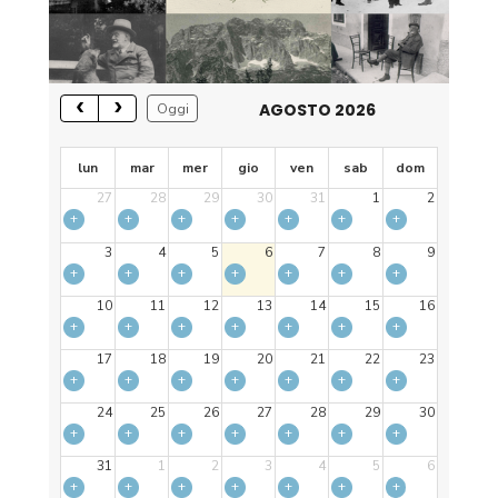
AGOSTO 2026
Oggi
lun
mar
mer
gio
ven
sab
dom
27
28
29
30
31
1
2
+
+
+
+
+
+
+
3
4
5
6
7
8
9
+
+
+
+
+
+
+
10
11
12
13
14
15
16
+
+
+
+
+
+
+
17
18
19
20
21
22
23
+
+
+
+
+
+
+
24
25
26
27
28
29
30
+
+
+
+
+
+
+
31
1
2
3
4
5
6
+
+
+
+
+
+
+