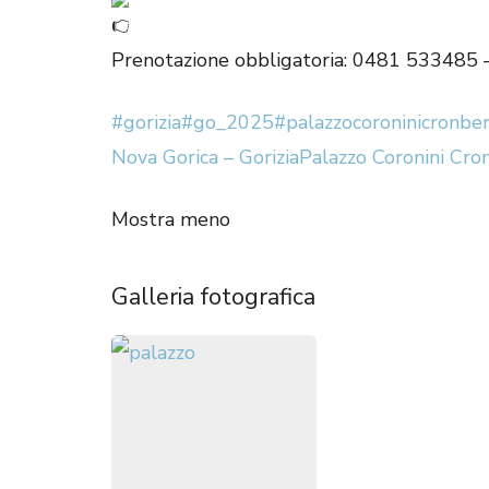
Prenotazione obbligatoria: 0481 533485 – 
#gorizia
#go_2025
#palazzocoroninicronbe
Nova Gorica – Gorizia
Palazzo Coronini Cro
Mostra meno
Galleria fotografica