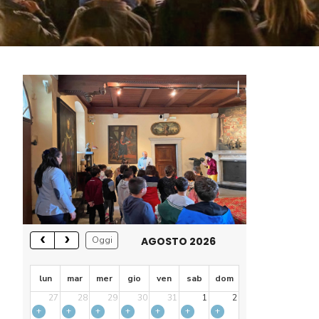
AGOSTO 2026
Oggi
lun
mar
mer
gio
ven
sab
dom
27
28
29
30
31
1
2
+
+
+
+
+
+
+