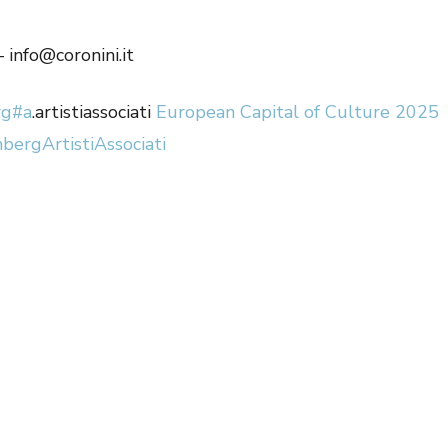
info@coronini.it
rg
#a
.artistiassociati
European Capital of Culture 2025
nberg
ArtistiAssociati