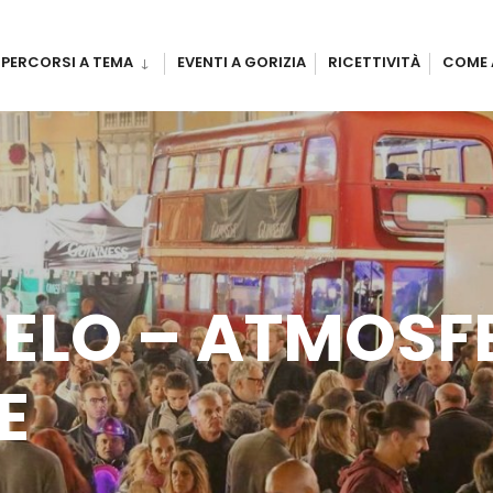
PERCORSI A TEMA
EVENTI A GORIZIA
RICETTIVITÀ
COME 
IELO – ATMOSF
E