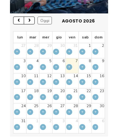
AGOSTO 2026
Oggi
lun
mar
mer
gio
ven
sab
dom
27
28
29
30
31
1
2
+
+
+
+
+
+
+
3
4
5
6
7
8
9
+
+
+
+
+
+
+
10
11
12
13
14
15
16
+
+
+
+
+
+
+
17
18
19
20
21
22
23
+
+
+
+
+
+
+
24
25
26
27
28
29
30
+
+
+
+
+
+
+
31
1
2
3
4
5
6
+
+
+
+
+
+
+