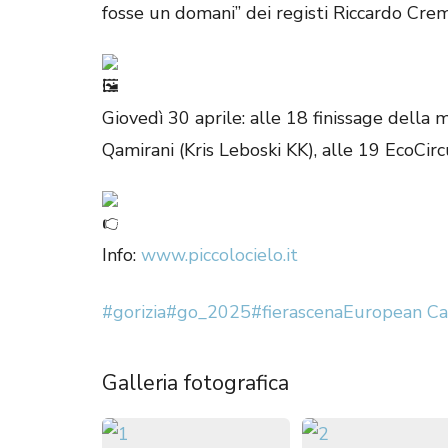
fosse un domani” dei registi Riccardo Cre
Giovedì 30 aprile: alle 18 finissage della 
Qamirani (Kris Leboski KK), alle 19 EcoCir
Info:
www.piccolocielo.it
#gorizia
#go_2025
#fierascena
European Cap
Galleria fotografica