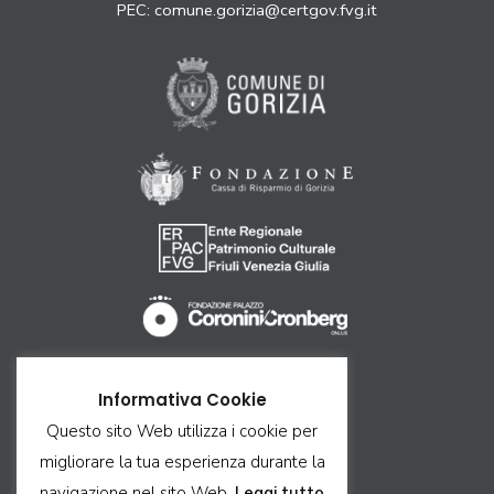
PEC:
comune.gorizia@certgov.fvg.it
Come arrivare
Informativa Cookie
Ricettività
Questo sito Web utilizza i cookie per
Contatti
migliorare la tua esperienza durante la
Privacy & Cookie
navigazione nel sito Web.
Leggi tutto