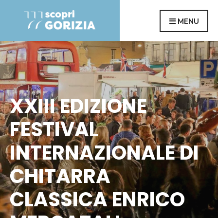
Search
Skip
MENU
for:
to
content
XXIII EDIZIONE
FESTIVAL
INTERNAZIONALE DI
CHITARRA
CLASSICA ENRICO