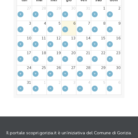
lun
mar
mer
gio
ven
sab
dom
27
28
29
30
31
1
2
+
+
+
+
+
+
+
3
4
5
6
7
8
9
+
+
+
+
+
+
+
10
11
12
13
14
15
16
+
+
+
+
+
+
+
17
18
19
20
21
22
23
+
+
+
+
+
+
+
24
25
26
27
28
29
30
+
+
+
+
+
+
+
31
1
2
3
4
5
6
+
+
+
+
+
+
+
Il portale scopri.gorizia.it è un’iniziativa del Comune di Gorizia.